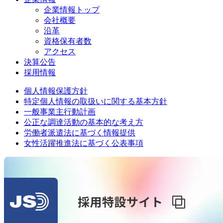
企業情報トップ
会社概要
沿革
資格保有者数
アクセス
決算公告
採用情報
個人情報保護方針
特定個人情報の取扱いに関する基本方針
一般事業主行動計画
公正な調達活動の基本的な考え方
労働者派遣法に基づく情報提供
女性活躍推進法に基づく公表事項