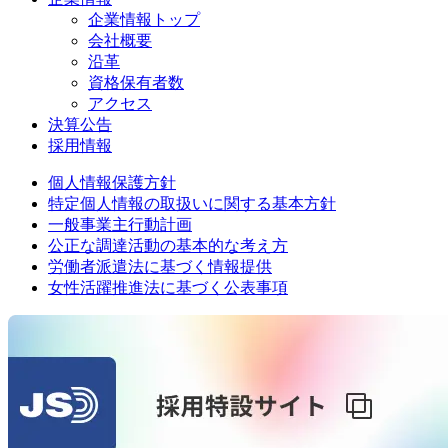
企業情報トップ
会社概要
沿革
資格保有者数
アクセス
決算公告
採用情報
個人情報保護方針
特定個人情報の取扱いに関する基本方針
一般事業主行動計画
公正な調達活動の基本的な考え方
労働者派遣法に基づく情報提供
女性活躍推進法に基づく公表事項